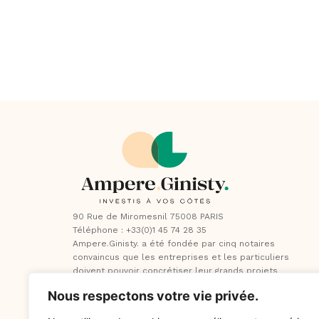
90 Rue de Miromesnil 75008 PARIS
Téléphone : +33(0)1 45 74 28 35
Ampere.Ginisty. a été fondée par cinq notaires
convaincus que les entreprises et les particuliers
doivent pouvoir concrétiser leur grands projets
plus simplement et plus efficacement.
Nous respectons votre vie privée.
Envoyer un e-mail